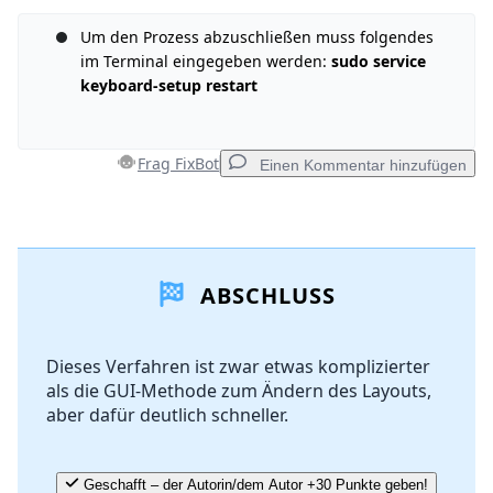
Kommentar hinzufügen
Um den Prozess abzuschließen muss folgendes
im Terminal eingegeben werden:
sudo service
keyboard-setup restart
Abbrechen
Kommentieren
Frag FixBot
Einen Kommentar hinzufügen
Einen Kommentar hinzufügen
ABSCHLUSS
Kommentar hinzufügen
Dieses Verfahren ist zwar etwas komplizierter
als die GUI-Methode zum Ändern des Layouts,
Abbrechen
Kommentieren
aber dafür deutlich schneller.
Geschafft – der Autorin/dem Autor +30 Punkte geben!