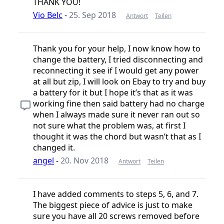
THANK YOU!
Vio Belc
-
25. Sep 2018
Antwort
Teilen
Thank you for your help, I now know how to
change the battery, I tried disconnecting and
reconnecting it see if I would get any power
at all but zip, I will look on Ebay to try and buy
a battery for it but I hope it’s that as it was
working fine then said battery had no charge
when I always made sure it never ran out so
not sure what the problem was, at first I
thought it was the chord but wasn’t that as I
changed it.
angel
-
20. Nov 2018
Antwort
Teilen
I have added comments to steps 5, 6, and 7.
The biggest piece of advice is just to make
sure you have all 20 screws removed before