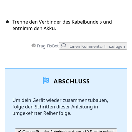
Trenne den Verbinder des Kabelbündels und
entnimm den Akku.
Frag FixBot
Einen Kommentar hinzufügen
Einen Kommentar hinzufügen
ABSCHLUSS
Kommentar hinzufügen
Um dein Gerät wieder zusammenzubauen,
folge den Schritten dieser Anleitung in
Abbrechen
Kommentieren
umgekehrter Reihenfolge.
Geschafft – der Autorin/dem Autor +30 Punkte geben!