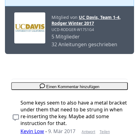
Mitglied von
UC Davis, Team 1-4,
Rodger Winter 2017
UCD-RODGER-W17S1G4
5 Mitglieder
32 Anleitungen geschrieben
Einen Kommentar hinzufügen
Some keys seem to also have a metal bracket
under them that need to be strung in when
re-inserting the key. Maybe add some
instruction for that.
Kevin Low
-
9. Mär 2017
Antwort
Teilen