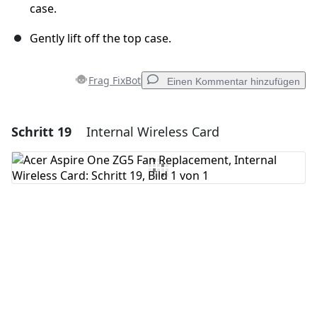
case.
Gently lift off the top case.
Frag FixBot
Einen Kommentar hinzufügen
Schritt 19
Internal Wireless Card
Einen Kommentar hinzufügen
Kommentar hinzufügen
Abbrechen
Kommentieren