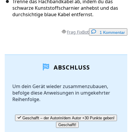
Trenne das Flachbandkabel ab, indem du das
schwarze Kunststoffscharnier anhebst und das
durchsichtige blaue Kabel entfernst.
Frag FixBot
1 Kommentar
Einen Kommentar hinzufügen
ABSCHLUSS
Kommentar hinzufügen
Um dein Gerät wieder zusammenzubauen,
befolge diese Anweisungen in umgekehrter
Abbrechen
Kommentieren
Reihenfolge.
Geschafft – der Autorin/dem Autor +30 Punkte geben!
Geschafft!