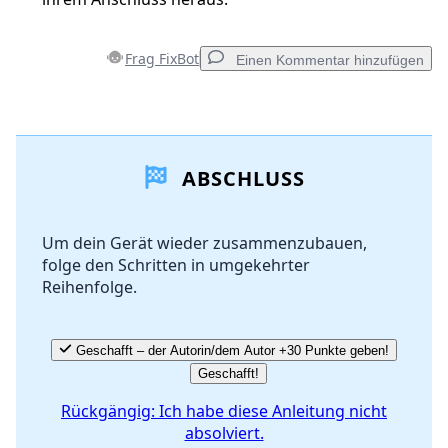
Frag FixBot
Einen Kommentar hinzufügen
Einen Kommentar hinzufügen
ABSCHLUSS
Kommentar hinzufügen
Um dein Gerät wieder zusammenzubauen,
folge den Schritten in umgekehrter
Abbrechen
Kommentieren
Reihenfolge.
Geschafft – der Autorin/dem Autor +30 Punkte geben!
Geschafft!
Rückgängig: Ich habe diese Anleitung nicht
absolviert.