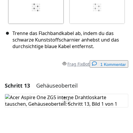
Trenne das Flachbandkabel ab, indem du das
schwarze Kunststoffscharnier anhebst und das
durchsichtige blaue Kabel entfernst.
Frag FixBot
1 Kommentar
Schritt 13
Gehäuseoberteil
Einen Kommentar hinzufügen
Kommentar hinzufügen
Abbrechen
Kommentieren