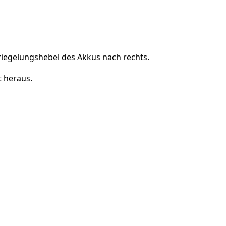
Einen Kommentar hinzufügen
riegelungshebel des Akkus nach rechts.
t heraus.
Abbrechen
Kommentieren