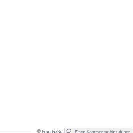
Abbrechen
Kommentieren
Frag FixBot
Einen Kommentar hinzufügen