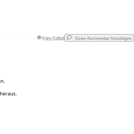
Frag FixBot
Einen Kommentar hinzufügen
Einen Kommentar hinzufügen
n.
heraus.
Abbrechen
Kommentieren