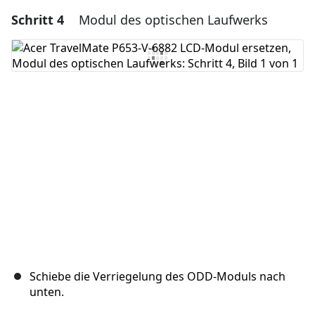
Schritt 4
Modul des optischen Laufwerks
Einen Kommentar hinzufügen
Kommentar hinzufügen
Abbrechen
Kommentieren
Schiebe die Verriegelung des ODD-Moduls nach
unten.