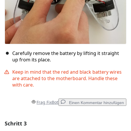
Carefully remove the battery by lifting it straight
up from its place.
Keep in mind that the red and black battery wires
are attached to the motherboard. Handle these
with care.
Frag FixBot
Einen Kommentar hinzufügen
Schritt 3
Einen Kommentar hinzufügen