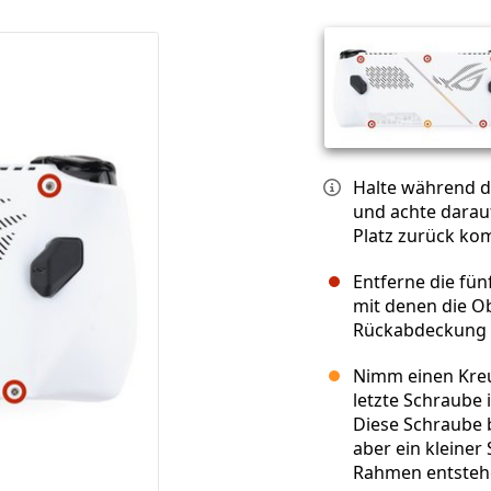
Halte während 
und achte darau
Platz zurück ko
Entferne die fü
mit denen die O
Rückabdeckung b
Nimm einen Kreu
letzte Schraube 
Diese Schraube b
aber ein kleine
Rahmen entsteh