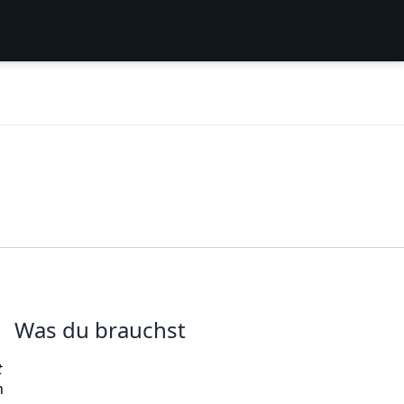
Was du brauchst
t
n