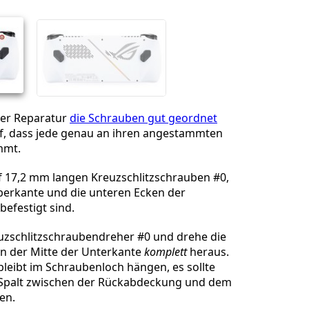
Abbrechen
Kommentieren
der Reparatur
die Schrauben gut geordnet
f, dass jede genau an ihren angestammten
mmt.
nf 17,2 mm langen Kreuzschlitzschrauben #0,
berkante und die unteren Ecken der
efestigt sind.
zschlitzschraubendreher #0 und drehe die
in der Mitte der Unterkante
komplett
heraus.
leibt im Schraubenloch hängen, es sollte
r Spalt zwischen der Rückabdeckung und dem
en.