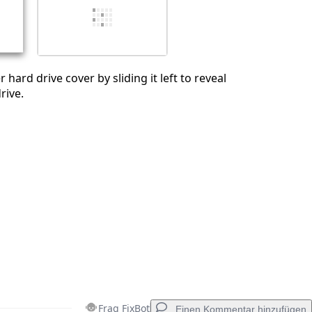
Abbrechen
Kommentieren
 hard drive cover by sliding it left to reveal
rive.
Frag FixBot
Einen Kommentar hinzufügen