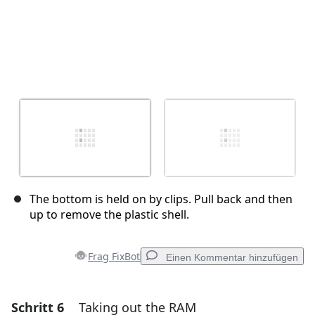
The bottom is held on by clips. Pull back and then
up to remove the plastic shell.
Frag FixBot
Einen Kommentar hinzufügen
Schritt 6
Taking out the RAM
Einen Kommentar hinzufügen