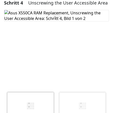
Schritt 4
Unscrewing the User Accessible Area
Einen Kommentar hinzufügen
Kommentar hinzufügen
Abbrechen
Kommentieren