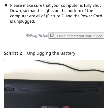
Please make sure that your computer is fully Shut
Down, so that the lights on the bottom of the
computer are all of (Picture 2) and the Power Cord
is unplugged.
Frag FixBot
Einen Kommentar hinzufügen
Schritt 2
Unplugging the Battery
Einen Kommentar hinzufügen
Kommentar hinzufügen
Abbrechen
Kommentieren