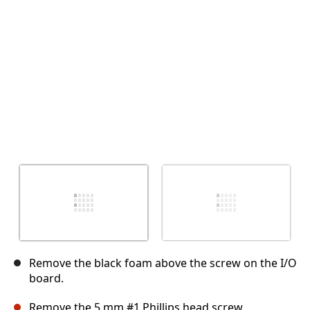
Abbrechen
Kommentieren
Remove the black foam above the screw on the I/O
board.
Remove the 5 mm #1 Phillips head screw.