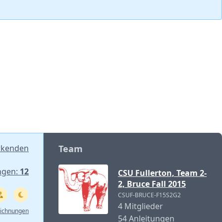
rkenden
Team
ngen:
12
CSU Fullerton, Team 2-
2, Bruce Fall 2015
CSUF-BRUCE-F15S2G2
4 Mitglieder
eichnungen
54 Anleitungen