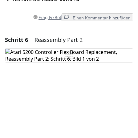
Frag FixBot
Einen Kommentar hinzufügen
Schritt 6
Reassembly Part 2
Einen Kommentar hinzufügen
Kommentar hinzufügen
Abbrechen
Kommentieren