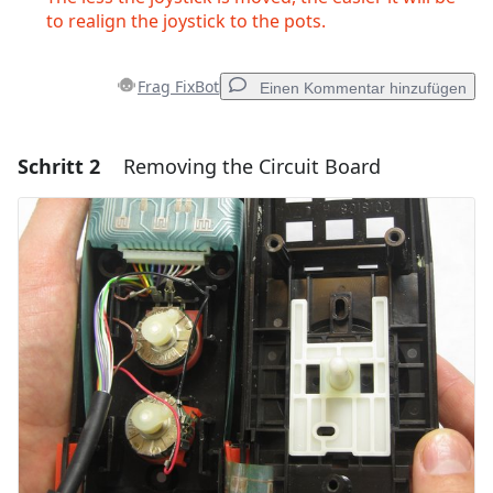
to realign the joystick to the pots.
Frag FixBot
Einen Kommentar hinzufügen
Schritt 2
Removing the Circuit Board
Einen Kommentar hinzufügen
Kommentar hinzufügen
Abbrechen
Kommentieren