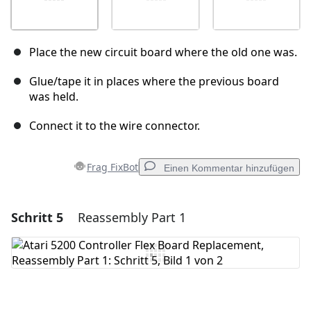
Place the new circuit board where the old one was.
Glue/tape it in places where the previous board
was held.
Connect it to the wire connector.
Frag FixBot
Einen Kommentar hinzufügen
Schritt 5
Reassembly Part 1
Einen Kommentar hinzufügen
Kommentar hinzufügen
Abbrechen
Kommentieren