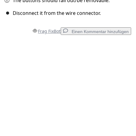
The buttons should fall out/be removable.
Disconnect it from the wire connector.
Frag FixBot
Einen Kommentar hinzufügen
Einen Kommentar hinzufügen
Kommentar hinzufügen
Abbrechen
Kommentieren