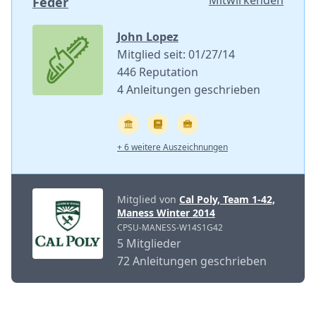
Mitwirkenden
Feder
John Lopez
Mitglied seit: 01/27/14
446 Reputation
4 Anleitungen geschrieben
+ 6 weitere Auszeichnungen
Mitglied von
Cal Poly, Team 1-42,
Maness Winter 2014
CPSU-MANESS-W14S1G42
5 Mitglieder
72 Anleitungen geschrieben