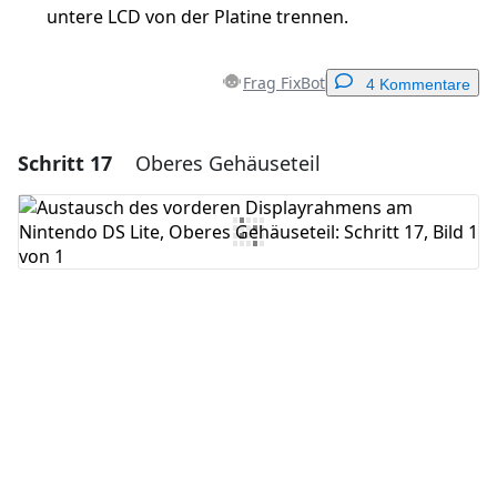
untere LCD von der Platine trennen.
Frag FixBot
4 Kommentare
Schritt 17
Oberes Gehäuseteil
Einen Kommentar hinzufügen
Kommentar hinzufügen
Abbrechen
Kommentieren