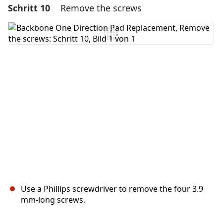
Schritt 10
Remove the screws
Einen Kommentar hinzufügen
Kommentar hinzufügen
Abbrechen
Kommentieren
Use a Phillips screwdriver to remove the four 3.9
mm-long screws.