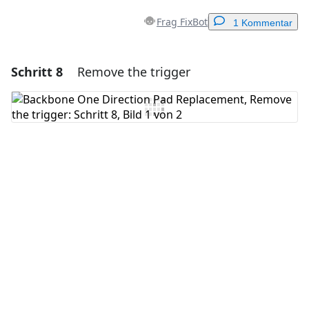
Frag FixBot
1 Kommentar
Schritt 8
Remove the trigger
Einen Kommentar hinzufügen
Kommentar hinzufügen
Abbrechen
Kommentieren