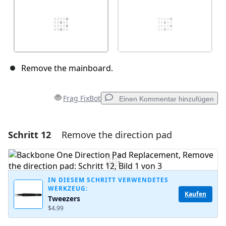
Remove the mainboard.
Frag FixBot
Einen Kommentar hinzufügen
Schritt 12
Remove the direction pad
Einen Kommentar hinzufügen
Kommentar hinzufügen
IN DIESEM SCHRITT VERWENDETES
WERKZEUG:
Kaufen
Tweezers
Abbrechen
Kommentieren
$4.99