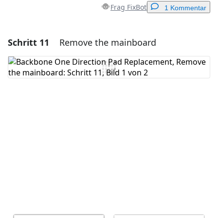
Frag FixBot
1 Kommentar
Schritt 11
Remove the mainboard
Einen Kommentar hinzufügen
Kommentar hinzufügen
Abbrechen
Kommentieren