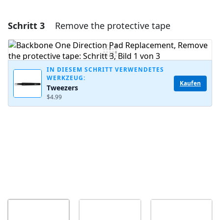
Schritt 3
Remove the protective tape
Einen Kommentar hinzufügen
Kommentar hinzufügen
IN DIESEM SCHRITT VERWENDETES
WERKZEUG:
Kaufen
Tweezers
Abbrechen
Kommentieren
$4.99