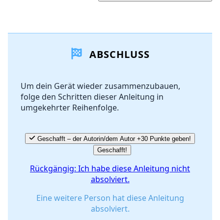
Einen Kommentar hinzufügen
ABSCHLUSS
Kommentar hinzufügen
Um dein Gerät wieder zusammenzubauen,
folge den Schritten dieser Anleitung in
Abbrechen
Kommentieren
umgekehrter Reihenfolge.
Geschafft – der Autorin/dem Autor +30 Punkte geben!
Geschafft!
Rückgängig: Ich habe diese Anleitung nicht
absolviert.
Eine weitere Person hat diese Anleitung
absolviert.