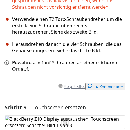
gesprungenes Display verursachen, wenn die
Schrauben nicht vorsichtig entfernt werden.
Verwende einen T2 Torx-Schraubendreher, um die
erste kleine Schraube oben rechts
herauszudrehen. Siehe das zweite Bild.
Herausdrehen danach die vier Schrauben, die das
Gehäuse umgeben. Siehe das dritte Bild.
Bewahre alle fünf Schrauben an einem sicheren
Ort auf.
Frag FixBot
4 Kommentare
Schritt 9
Touchscreen ersetzen
Einen Kommentar hinzufügen
Kommentar hinzufügen