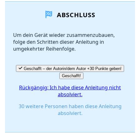
ABSCHLUSS
Kommentar hinzufügen
Um dein Gerät wieder zusammenzubauen,
folge den Schritten dieser Anleitung in
Abbrechen
Kommentieren
umgekehrter Reihenfolge.
Geschafft – der Autorin/dem Autor +30 Punkte geben!
Geschafft!
Rückgängig: Ich habe diese Anleitung nicht
absolviert.
30 weitere Personen haben diese Anleitung
absolviert.