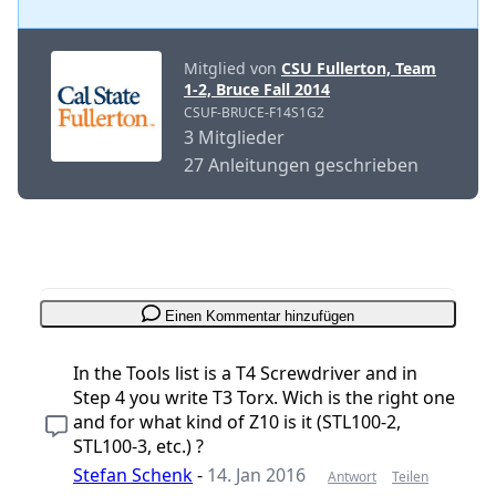
Mitglied von
CSU Fullerton, Team
1-2, Bruce Fall 2014
CSUF-BRUCE-F14S1G2
3 Mitglieder
27 Anleitungen geschrieben
Einen Kommentar hinzufügen
In the Tools list is a T4 Screwdriver and in
Step 4 you write T3 Torx. Wich is the right one
and for what kind of Z10 is it (STL100-2,
STL100-3, etc.) ?
Stefan Schenk
-
14. Jan 2016
Antwort
Teilen