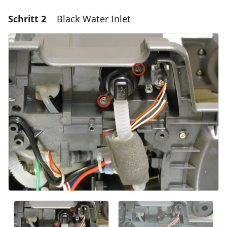
Schritt 2
Black Water Inlet
Einen Kommentar hinzufügen
Kommentar hinzufügen
Abbrechen
Kommentieren