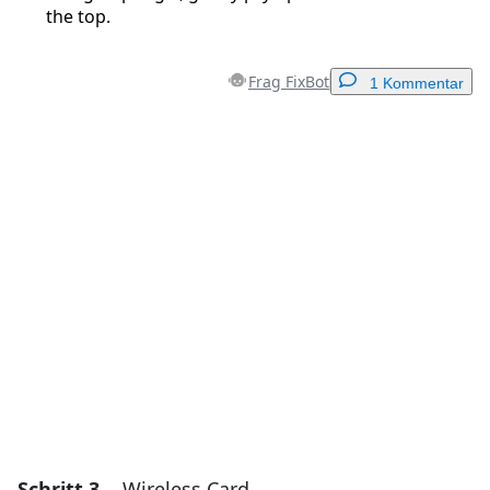
the top.
Frag FixBot
1 Kommentar
Einen Kommentar hinzufügen
Kommentar hinzufügen
Abbrechen
Kommentieren
Schritt 3
Wireless Card