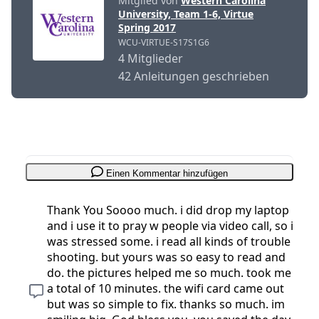
Mitglied von
Western Carolina
University, Team 1-6, Virtue
Spring 2017
WCU-VIRTUE-S17S1G6
4 Mitglieder
42 Anleitungen geschrieben
Einen Kommentar hinzufügen
Thank You Soooo much. i did drop my laptop
and i use it to pray w people via video call, so i
was stressed some. i read all kinds of trouble
shooting. but yours was so easy to read and
do. the pictures helped me so much. took me
a total of 10 minutes. the wifi card came out
but was so simple to fix. thanks so much. im