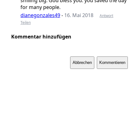
smiling big. God bless you. you saved the day
for many people.
dianegonzales49
-
16. Mai 2018
Antwort
Teilen
Kommentar hinzufügen
Abbrechen
Kommentieren