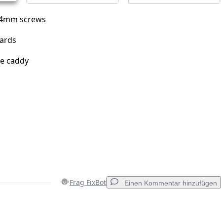
x4mm screws
wards
ve caddy
Frag FixBot
Einen Kommentar hinzufügen
Einen Kommentar hinzufügen