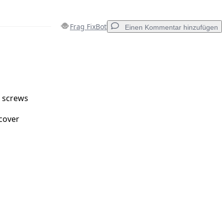
Frag FixBot
Einen Kommentar hinzufügen
Einen Kommentar hinzufügen
s screws
cover
Abbrechen
Kommentieren