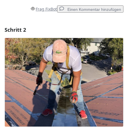
Frag FixBot
Einen Kommentar hinzufügen
Schritt 2
Einen Kommentar hinzufügen
Kommentar hinzufügen
Abbrechen
Kommentieren