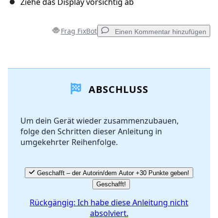
Ziehe das Display vorsichtig ab
Frag FixBot
Einen Kommentar hinzufügen
Einen Kommentar hinzufügen
ABSCHLUSS
Kommentar hinzufügen
Um dein Gerät wieder zusammenzubauen,
folge den Schritten dieser Anleitung in
Abbrechen
Kommentieren
umgekehrter Reihenfolge.
Geschafft – der Autorin/dem Autor +30 Punkte geben!
Geschafft!
Rückgängig: Ich habe diese Anleitung nicht
absolviert.