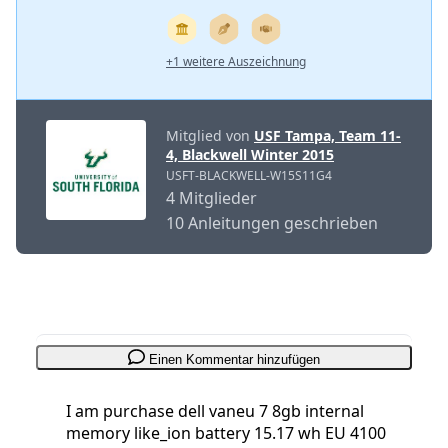
+1 weitere Auszeichnung
Mitglied von
USF Tampa, Team 11-
4, Blackwell Winter 2015
USFT-BLACKWELL-W15S11G4
4 Mitglieder
10 Anleitungen geschrieben
Einen Kommentar hinzufügen
I am purchase dell vaneu 7 8gb internal
memory like_ion battery 15.17 wh EU 4100