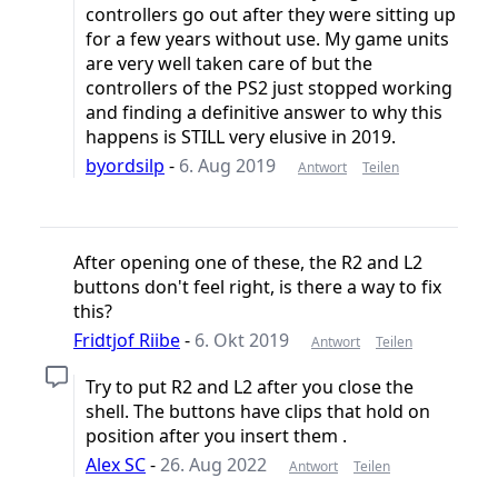
controllers go out after they were sitting up
for a few years without use. My game units
are very well taken care of but the
controllers of the PS2 just stopped working
and finding a definitive answer to why this
happens is STILL very elusive in 2019.
byordsilp
-
6. Aug 2019
Antwort
Teilen
After opening one of these, the R2 and L2
buttons don't feel right, is there a way to fix
this?
Fridtjof Riibe
-
6. Okt 2019
Antwort
Teilen
Try to put R2 and L2 after you close the
shell. The buttons have clips that hold on
position after you insert them .
Alex SC
-
26. Aug 2022
Antwort
Teilen