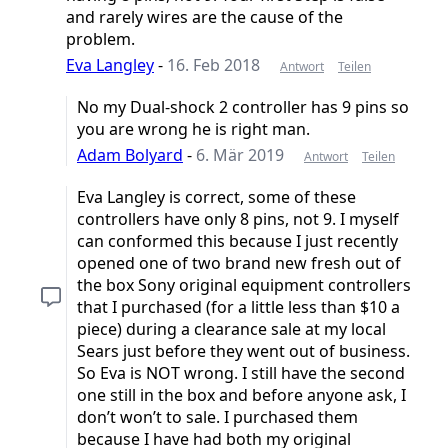
and rarely wires are the cause of the
problem.
Eva Langley
-
16. Feb 2018
Antwort
Teilen
No my Dual-shock 2 controller has 9 pins so
you are wrong he is right man.
Adam Bolyard
-
6. Mär 2019
Antwort
Teilen
Eva Langley is correct, some of these
controllers have only 8 pins, not 9. I myself
can conformed this because I just recently
opened one of two brand new fresh out of
the box Sony original equipment controllers
that I purchased (for a little less than $10 a
piece) during a clearance sale at my local
Sears just before they went out of business.
So Eva is NOT wrong. I still have the second
one still in the box and before anyone ask, I
don’t won’t to sale. I purchased them
because I have had both my original