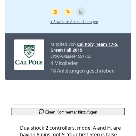
+ 8 weitere Auszeichnungen
Mitglied von
Cal Poly, Team 17-5,
Green Fall 2015
CPSU-GREEN-F15S17G5
4 Mitglieder
18 Anleitungen geschrieben
Einen Kommentar hinzufügen
Dualshock 2 controllers, model A and H, are
having 8 pins, not 9. Your first Step is false