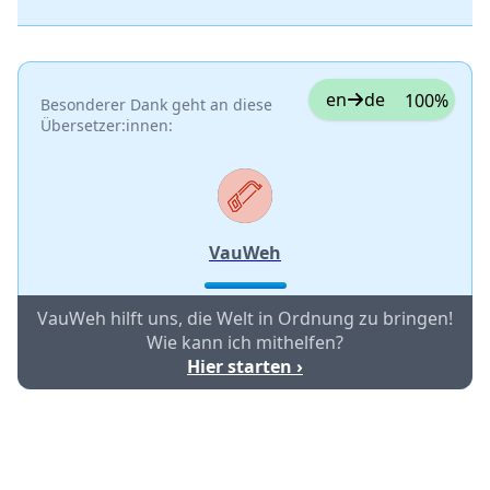
en
de
100%
Besonderer Dank geht an diese
Übersetzer:innen:
VauWeh
VauWeh hilft uns, die Welt in Ordnung zu bringen!
Wie kann ich mithelfen?
Hier starten ›