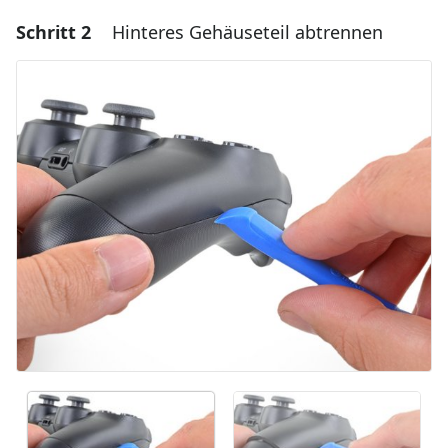
Schritt 2
Hinteres Gehäuseteil abtrennen
Einen Kommentar hinzufügen
Kommentar hinzufügen
Abbrechen
Kommentieren