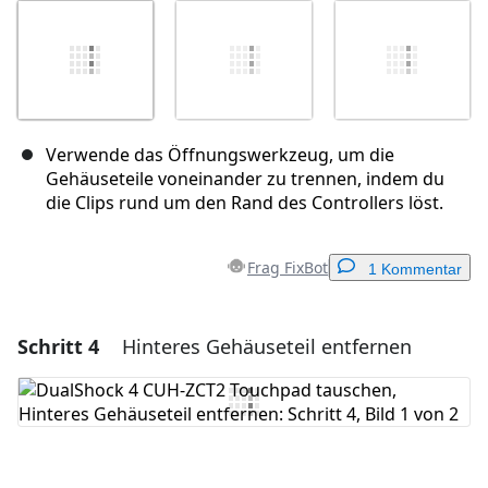
Verwende das Öffnungswerkzeug, um die
Gehäuseteile voneinander zu trennen, indem du
die Clips rund um den Rand des Controllers löst.
Frag FixBot
1 Kommentar
Schritt 4
Hinteres Gehäuseteil entfernen
Einen Kommentar hinzufügen
Kommentar hinzufügen