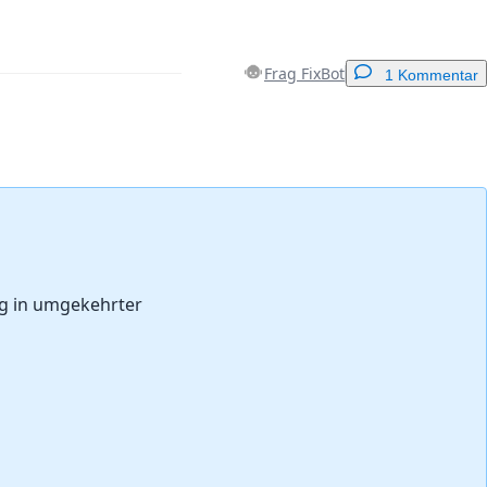
Frag FixBot
1 Kommentar
Einen Kommentar hinzufügen
Abbrechen
Kommentieren
ng in umgekehrter