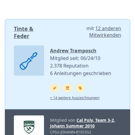
Tinte &
mit
12 anderen
Mitwirkenden
Feder
Andrew Tramposch
Mitglied seit: 06/24/10
2.378 Reputation
6 Anleitungen geschrieben
+ 14 weitere Auszeichnungen
Mitglied von
Cal Poly, Team 3-2,
Johann Summer 2010
CPSU-JOHANN-R10S3G2