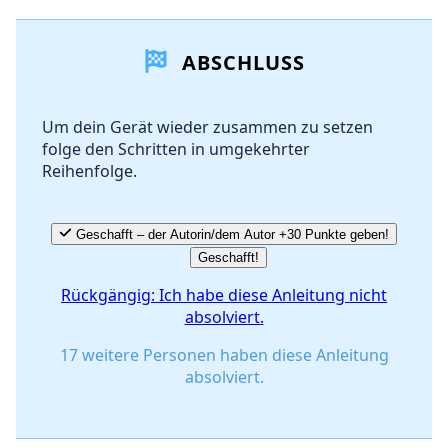
Einen Kommentar hinzufügen
ABSCHLUSS
Kommentar hinzufügen
Um dein Gerät wieder zusammen zu setzen
folge den Schritten in umgekehrter
Abbrechen
Kommentieren
Reihenfolge.
Geschafft – der Autorin/dem Autor +30 Punkte geben!
Geschafft!
Rückgängig: Ich habe diese Anleitung nicht
absolviert.
17 weitere Personen haben diese Anleitung
absolviert.