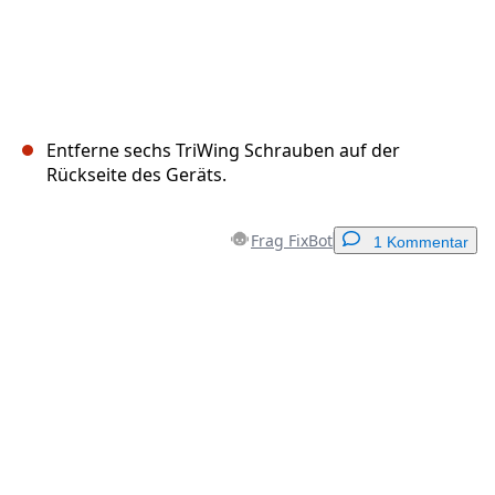
Entferne sechs TriWing Schrauben auf der
Rückseite des Geräts.
Frag FixBot
1 Kommentar
Einen Kommentar hinzufügen
Kommentar hinzufügen
Abbrechen
Kommentieren