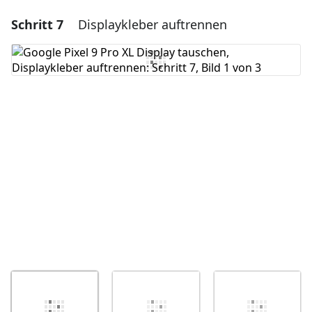
Schritt 7
Displaykleber auftrennen
Einen Kommentar hinzufügen
Kommentar hinzufügen
Abbrechen
Kommentieren