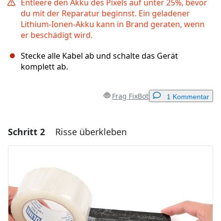
Entleere den Akku des Pixels auf unter 25%, bevor
du mit der Reparatur beginnst. Ein geladener
Lithium-Ionen-Akku kann in Brand geraten, wenn
er beschädigt wird.
Stecke alle Kabel ab und schalte das Gerät
komplett ab.
Frag FixBot
1 Kommentar
Schritt 2
Risse überkleben
Einen Kommentar hinzufügen
Kommentar hinzufügen
Abbrechen
Kommentieren