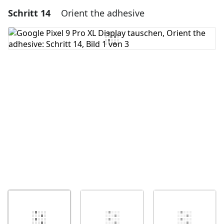
Schritt 14
Orient the adhesive
Einen Kommentar hinzufügen
Kommentar hinzufügen
Abbrechen
Kommentieren