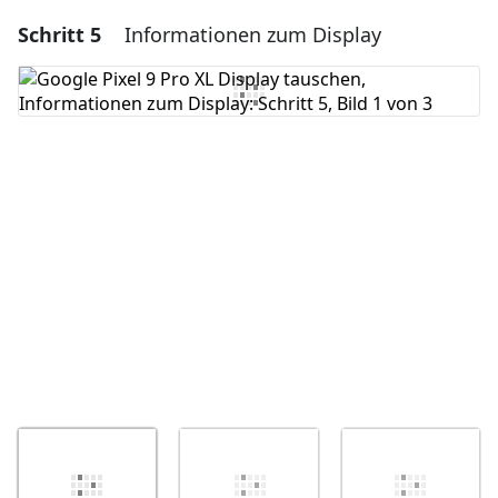
Schritt 5
Informationen zum Display
Einen Kommentar hinzufügen
Kommentar hinzufügen
Abbrechen
Kommentieren