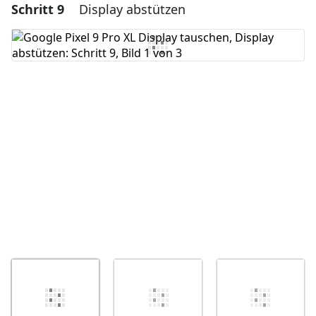
Schritt 9
Display abstützen
Einen Kommentar hinzufügen
Kommentar hinzufügen
Abbrechen
Kommentieren