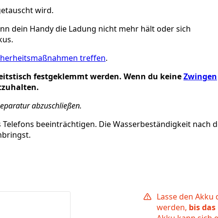
getauscht wird.
nn dein Handy die Ladung nicht mehr hält oder sich
kus.
cherheitsmaßnahmen treffen
.
eitstisch festgeklemmt werden. Wenn du keine
Zwingen
tzuhalten.
Reparatur abzuschließen.
 Telefons beeinträchtigen. Die Wasserbeständigkeit nach d
nbringst.
Lasse den Akku d
werden,
bis das
Akku kann sich 