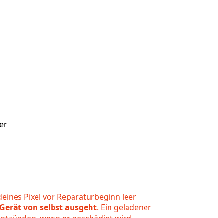
er
eines Pixel vor Reparaturbeginn leer
 Gerät von selbst ausgeht
. Ein geladener
entzünden, wenn er beschädigt wird.