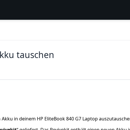
Akku tauschen
 Akku in deinem HP EliteBook 840 G7 Laptop auszutausche
vivekit
“ geliefert. Das Revivekit enthält einen neuen Akku i