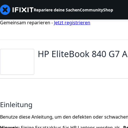
Repariere deine Sachen
Community
Shop
Gemeinsam reparieren -
Jetzt registrieren
HP EliteBook 840 G7 
Einleitung
Benutze diese Anleitung, um den defekten oder schwachen
Hinweis:
Einige Ersatzakkus für HP Laptops werden als „
Re