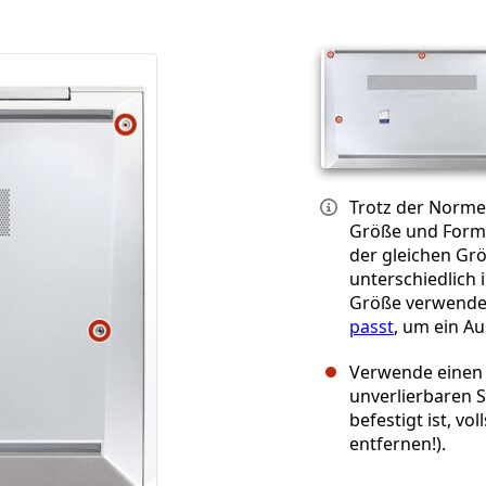
Trotz der Norme
Größe und Form v
der gleichen Gr
unterschiedlich 
Größe verwend
passt
, um ein A
Verwende einen 
unverlierbaren 
befestigt ist, vo
entfernen!).