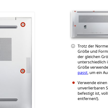
Trotz der Norme
Größe und Form v
der gleichen Gr
unterschiedlich 
Größe verwend
passt
, um ein A
Verwende einen 
unverlierbaren 
befestigt ist, vo
entfernen!).