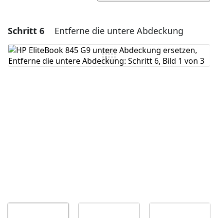
Schritt 6
Entferne die untere Abdeckung
Einen Kommentar hinzufügen
Kommentar hinzufügen
Abbrechen
Kommentieren