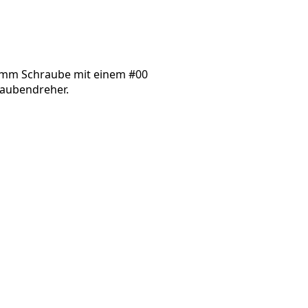
Einen Kommentar hinzufügen
4 mm Schraube mit einem #00
raubendreher.
Abbrechen
Kommentieren