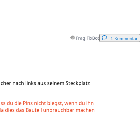
Frag FixBot
1 Kommentar
Einen Kommentar hinzufügen
cher nach links aus seinem Steckplatz
Abbrechen
Kommentieren
ass du die Pins nicht biegst, wenn du ihn
a dies das Bauteil unbrauchbar machen