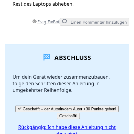
Rest des Laptops abheben.
Frag FixBot
Einen Kommentar hinzufügen
Einen Kommentar hinzufügen
ABSCHLUSS
Kommentar hinzufügen
Um dein Gerät wieder zusammenzubauen,
folge den Schritten dieser Anleitung in
Abbrechen
Kommentieren
umgekehrter Reihenfolge.
Geschafft – der Autorin/dem Autor +30 Punkte geben!
Geschafft!
Rückgängig: Ich habe diese Anleitung nicht
absolviert.