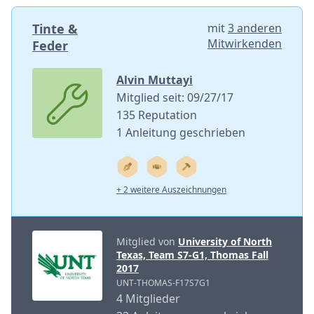
Tinte &
mit
3 anderen
Mitwirkenden
Feder
Alvin Muttayi
Mitglied seit: 09/27/17
135 Reputation
1 Anleitung geschrieben
+ 2 weitere Auszeichnungen
Mitglied von
University of North
Texas, Team S7-G1, Thomas Fall
2017
UNT-THOMAS-F17S7G1
4 Mitglieder