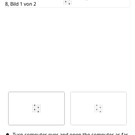
Kommentar hinzufügen
Abbrechen
Kommentieren
Turn computer over and open the computer as far