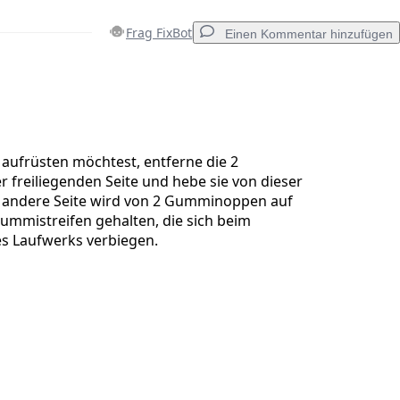
Frag FixBot
Einen Kommentar hinzufügen
Einen Kommentar hinzufügen
 aufrüsten möchtest, entferne die 2
 freiliegenden Seite und hebe sie von dieser
ie andere Seite wird von 2 Gumminoppen auf
Abbrechen
Kommentieren
mmistreifen gehalten, die sich beim
s Laufwerks verbiegen.