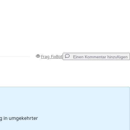
Frag FixBot
Einen Kommentar hinzufügen
Einen Kommentar hinzufügen
Abbrechen
Kommentieren
ng in umgekehrter