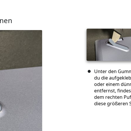
rnen
Unter den Gummi
du die aufgekl
oder einem dünn
entfernst, finde
dem rechten Puff
diese größeren 