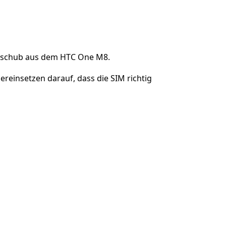
Einen Kommentar hinzufügen
nschub aus dem HTC One M8.
reinsetzen darauf, dass die SIM richtig
Abbrechen
Kommentieren