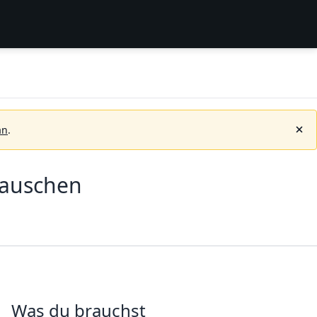
an
.
tauschen
Was du brauchst