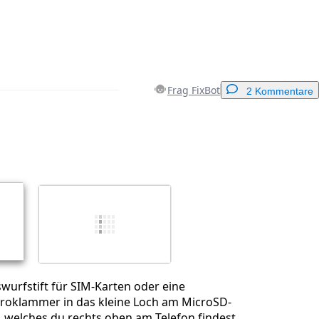
Frag FixBot
2 Kommentare
Einen Kommentar hinzufügen
Abbrechen
Kommentieren
wurfstift für SIM-Karten oder eine
oklammer in das kleine Loch am MicroSD-
 welches du rechts oben am Telefon findest.