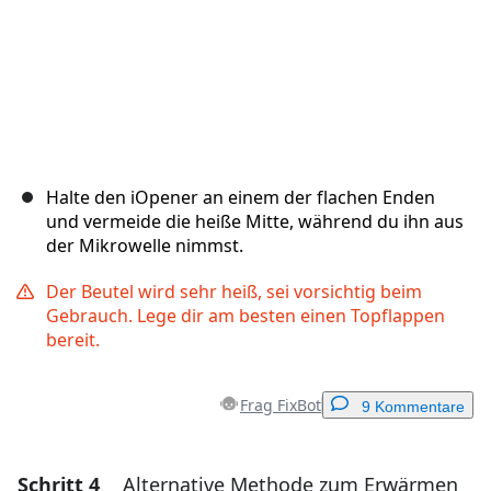
Halte den iOpener an einem der flachen Enden
und vermeide die heiße Mitte, während du ihn aus
der Mikrowelle nimmst.
Der Beutel wird sehr heiß, sei vorsichtig beim
Gebrauch. Lege dir am besten einen Topflappen
bereit.
Frag FixBot
9 Kommentare
Schritt 4
Alternative Methode zum Erwärmen
Einen Kommentar hinzufügen