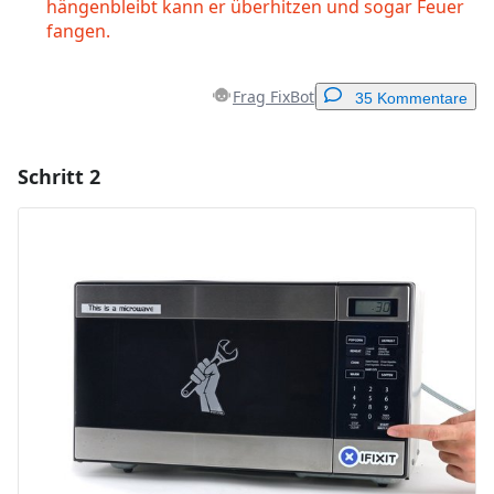
hängenbleibt kann er überhitzen und sogar Feuer
fangen.
Frag FixBot
35 Kommentare
Schritt 2
Einen Kommentar hinzufügen
Kommentar hinzufügen
Abbrechen
Kommentieren