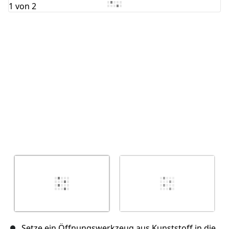
Kommentar hinzufügen
Abbrechen
Kommentieren
Setze ein Öffnungswerkzeug aus Kunststoff in die