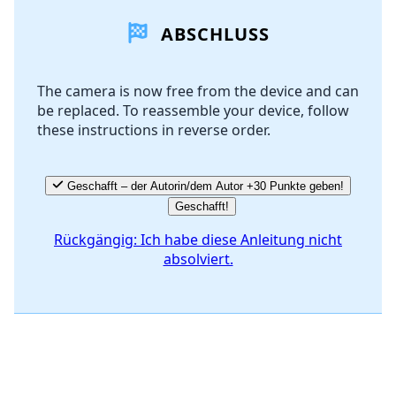
ABSCHLUSS
Kommentar hinzufügen
The camera is now free from the device and can
be replaced. To reassemble your device, follow
Abbrechen
Kommentieren
these instructions in reverse order.
Geschafft – der Autorin/dem Autor +30 Punkte geben!
Geschafft!
Rückgängig: Ich habe diese Anleitung nicht
absolviert.