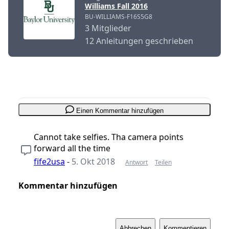
Williams Fall 2016
BU-WILLIAMS-F16S5G8
3 Mitglieder
12 Anleitungen geschrieben
Einen Kommentar hinzufügen
Cannot take selfies. Tha camera points
forward all the time
fife2usa
-
5. Okt 2018
Antwort
Teilen
Kommentar hinzufügen
Abbrechen
Kommentieren