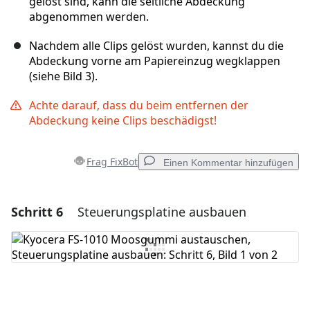
gelöst sind, kann die seitliche Abdeckung
abgenommen werden.
Nachdem alle Clips gelöst wurden, kannst du die
Abdeckung vorne am Papiereinzug wegklappen
(siehe Bild 3).
Achte darauf, dass du beim entfernen der
Abdeckung keine Clips beschädigst!
Frag FixBot
Einen Kommentar hinzufügen
Schritt 6
Steuerungsplatine ausbauen
Einen Kommentar hinzufügen
Kommentar hinzufügen
Abbrechen
Kommentieren