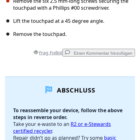
Remove the six 2.5 mm-long screws securing the
touchpad with a Phillips #00 screwdriver.
Lift the touchpad at a 45 degree angle.
Remove the touchpad.
Frag FixBot
Einen Kommentar hinzufügen
Einen Kommentar hinzufügen
ABSCHLUSS
Kommentar hinzufügen
To reassemble your device, follow the above
steps in reverse order.
Abbrechen
Kommentieren
Take your e-waste to an
R2 or e-Stewards
certified recycler
.
Repair didn’t go as planned? Try some
basic