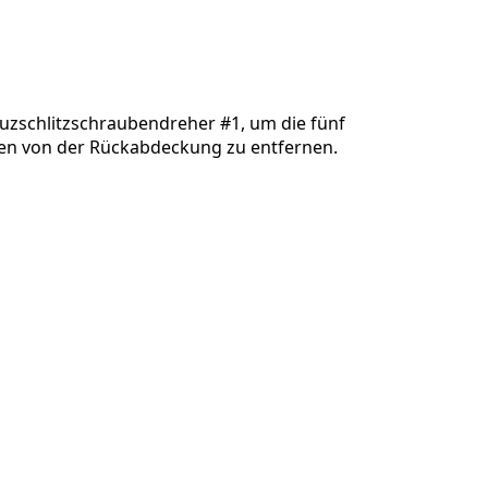
Einen Kommentar hinzufügen
uzschlitzschraubendreher #1, um die fünf
n von der Rückabdeckung zu entfernen.
Abbrechen
Kommentieren