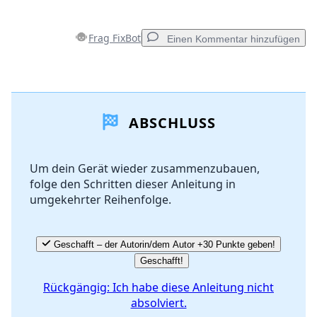
Frag FixBot
Einen Kommentar hinzufügen
Einen Kommentar hinzufügen
ABSCHLUSS
Kommentar hinzufügen
Um dein Gerät wieder zusammenzubauen,
folge den Schritten dieser Anleitung in
Abbrechen
Kommentieren
umgekehrter Reihenfolge.
Geschafft – der Autorin/dem Autor +30 Punkte geben!
Geschafft!
Rückgängig: Ich habe diese Anleitung nicht
absolviert.