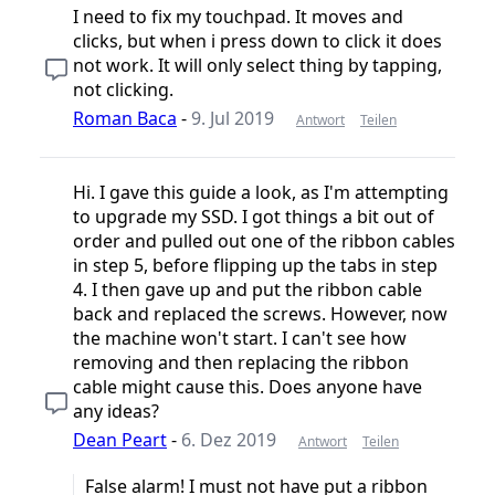
I need to fix my touchpad. It moves and
clicks, but when i press down to click it does
not work. It will only select thing by tapping,
not clicking.
Roman Baca
-
9. Jul 2019
Antwort
Teilen
Hi. I gave this guide a look, as I'm attempting
to upgrade my SSD. I got things a bit out of
order and pulled out one of the ribbon cables
in step 5, before flipping up the tabs in step
4. I then gave up and put the ribbon cable
back and replaced the screws. However, now
the machine won't start. I can't see how
removing and then replacing the ribbon
cable might cause this. Does anyone have
any ideas?
Dean Peart
-
6. Dez 2019
Antwort
Teilen
False alarm! I must not have put a ribbon