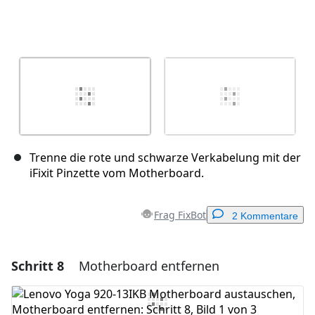
Trenne die rote und schwarze Verkabelung mit der
iFixit Pinzette vom Motherboard.
Frag FixBot
2 Kommentare
Schritt 8
Motherboard entfernen
Einen Kommentar hinzufügen
Kommentar hinzufügen