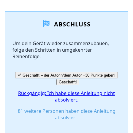
Einen Kommentar hinzufügen
ABSCHLUSS
Kommentar hinzufügen
Um dein Gerät wieder zusammenzubauen,
folge den Schritten in umgekehrter
Abbrechen
Kommentieren
Reihenfolge.
Geschafft – der Autorin/dem Autor +30 Punkte geben!
Geschafft!
Rückgängig: Ich habe diese Anleitung nicht
absolviert.
81 weitere Personen haben diese Anleitung
absolviert.