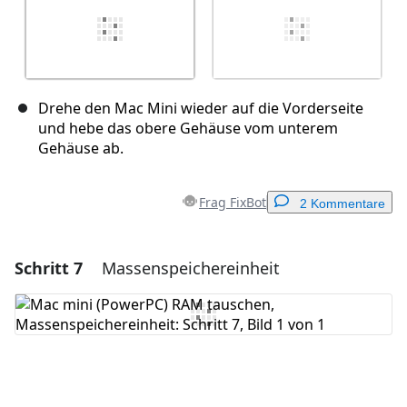
Drehe den Mac Mini wieder auf die Vorderseite
und hebe das obere Gehäuse vom unterem
Gehäuse ab.
Frag FixBot
2 Kommentare
Schritt 7
Massenspeichereinheit
Einen Kommentar hinzufügen
Kommentar hinzufügen
Abbrechen
Kommentieren