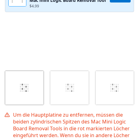
Mac mini Logic Board Removal Tool
Abbrechen
Kommentieren
$4.99
Um die Hauptplatine zu entfernen, müssen die
beiden zylindrischen Spitzen des Mac Mini Logic
Board Removal Tools in die rot markierten Löcher
eingeführt werden. Wenn du sie in andere Löcher