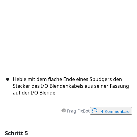
Abbrechen
Kommentieren
Heble mit dem flache Ende eines Spudgers den
Stecker des I/O Blendenkabels aus seiner Fassung
auf der I/O Blende.
Frag FixBot
4 Kommentare
Schritt 5
Einen Kommentar hinzufügen